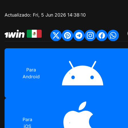
Actualizado:
Fri, 5 Jun 2026 14:38:10
Para
Android
Para
iOS