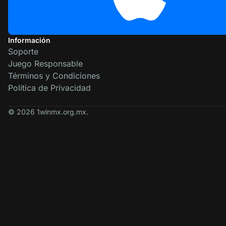
Información
Soporte
Juego Responsable
Términos y Condiciones
Política de Privacidad
© 2026 1winmx.org.mx.